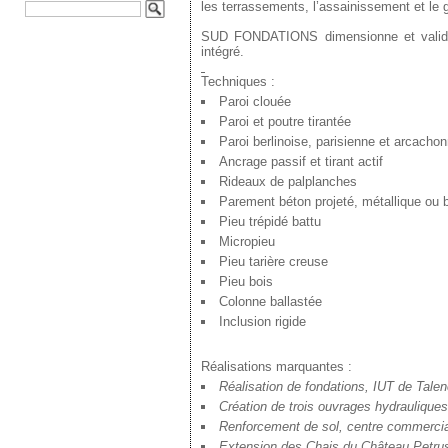
les terrassements, l’assainissement et le g
SUD FONDATIONS dimensionne et valide 
intégré.
Techniques :
Paroi clouée
Paroi et poutre tirantée
Paroi berlinoise, parisienne et arcacho
Ancrage passif et tirant actif
Rideaux de palplanches
Parement béton projeté, métallique ou 
Pieu trépidé battu
Micropieu
Pieu tarière creuse
Pieu bois
Colonne ballastée
Inclusion rigide
Réalisations marquantes :
Réalisation de fondations, IUT de Talen
Création de trois ouvrages hydrauliques
Renforcement de sol, centre commercial
Extension des Chais du Château Petrus