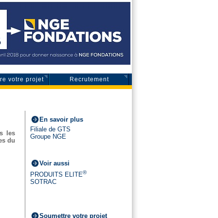
e votre projet
Recrutement
En savoir plus
Filiale de GTS
s les
Groupe NGE
les du
Voir aussi
®
PRODUITS ELITE
SOTRAC
Soumettre votre projet