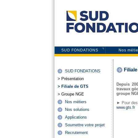
SUD FONDATIONS
Nos métie
Filial
SUD FONDATIONS
> Présentation
Depuis 200
> Filiale de GTS
travaux géo
groupe NGE
> Groupe NGE
Nos métiers
►
Pour des
www.gts.fr
Nos solutions
Applications
Soumettre votre projet
Recrutement