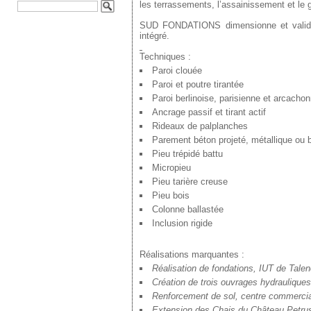
les terrassements, l’assainissement et le g
SUD FONDATIONS dimensionne et valide 
intégré.
Techniques :
Paroi clouée
Paroi et poutre tirantée
Paroi berlinoise, parisienne et arcacho
Ancrage passif et tirant actif
Rideaux de palplanches
Parement béton projeté, métallique ou 
Pieu trépidé battu
Micropieu
Pieu tarière creuse
Pieu bois
Colonne ballastée
Inclusion rigide
Réalisations marquantes :
Réalisation de fondations, IUT de Talen
Création de trois ouvrages hydrauliques
Renforcement de sol, centre commercial
Extension des Chais du Château Petrus